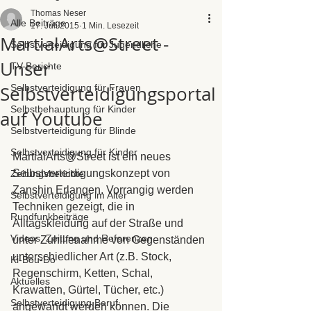
Thomas Neser
Alle Beiträge
17. Juli 2015
1 Min. Lesezeit
MartialArts@Street -
Selbstverteidigung für Jugendliche
Unser
TV-Berichte
Selbstverteidigungsportal
Selbstverteidigung für Frauen
Selbstbehauptung für Kinder
auf Youtube
Selbstverteidigung für Blinde
Selbstverteidigung für Kinder
MartialArts@Street ist ein neues 
Selbstverteidigungskonzept von 
Zeitungsberichte
Zanshin Erlangen. Vorrangig werden 
Selbstverteidigung im Alter
Techniken gezeigt, die in 
Rundfunkbeiträge
Alltagskleidung auf der Straße und 
Videos, Zeitung und Referenzen
unter Zuhilfenahme von Gegenständen 
unterschiedlicher Art (z.B. Stock, 
Ki-Bou-Do
Regenschirm, Ketten, Schal, 
Aktuelles
Krawatten, Gürtel, Tücher, etc.) 
Selbstverteidigung Beruf
angewandt werden können. Die 