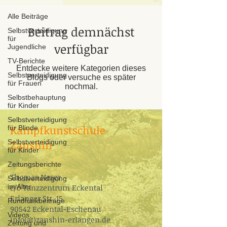
Alle Beiträge
Beitrag demnächst
Selbstverteidigung
für
verfügbar
Jugendliche
TV-Berichte
Entdecke weitere Kategorien dieses
Selbstverteidigung
Blogs oder versuche es später
für Frauen
nochmal.
Selbstbehauptung
für Kinder
Selbstverteidigung
Kampfkunstschule
für Blinde
Zanshin
Selbstverteidigung
für Kinder
Zeitungsberichte
Thomas Neser
Selbstverteidigung
im Alter
c/o ​Tanzzentrum Eckental
Erlanger Str. 15
Rundfunkbeiträge
90542 Eckental-Eschenau​
Videos,
info(at)zanshin-erlangen.de
Zeitung und