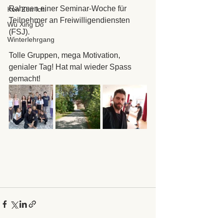
Rahmen einer Seminar-Woche für 
Ken Zen Ichi
Teilnehmer an Freiwilligendiensten 
Wu Xing Do
(FSJ).
Winterlehrgang
Tolle Gruppen, mega Motivation, 
genialer Tag! Hat mal wieder Spass 
gemacht!