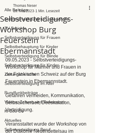
Thomas Neser
Alle Beiträge
18. Mai 2023
1 Min. Lesezeit
Selbstverteidigungs-
Selbstverteidigung für Jugendliche
Workshop Burg
TV-Berichte
Feuerstein
Selbstverteidigung für Frauen
Selbstbehauptung für Kinder
Ebermannstadt
Selbstverteidigung für Blinde
09.05.2023 - Selbstverteidigungs-
Selbstverteidigung für Kinder
Workshop für Männer und Frauen in 
der Fränkischen Schweiz auf der Burg 
Zeitungsberichte
Feuerstein in Ebermannstadt.
Selbstverteidigung im Alter
Rundfunkbeiträge
Gefahren vermeiden, Kommunikation, 
Videos, Zeitung und Referenzen
Selbstsicherheit, Deeskalation, 
Verteidigung.
Ki-Bou-Do
Aktuelles
Veransstaltet wurde der Workshop von 
Selbstverteidigung Beruf
der Diakonie Neuendettelsau im 