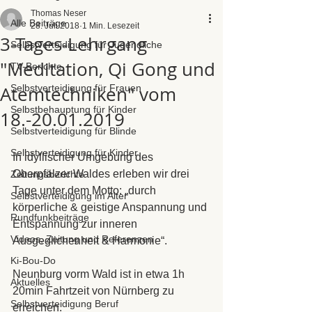
Thomas Neser
Alle Beiträge
28. Juli 2018
1 Min. Lesezeit
3-Tages-Lehrgang
Selbstverteidigung für Jugendliche
"Meditation, Qi Gong und
TV-Berichte
Atemtechniken" vom
Selbstverteidigung für Frauen
Selbstbehauptung für Kinder
18.-20.01.2019
Selbstverteidigung für Blinde
Selbstverteidigung für Kinder
In idyllischer Umgebung des 
Oberpfälzer Waldes erleben wir drei 
Zeitungsberichte
Tage unter dem Motto: „durch 
Selbstverteidigung im Alter
körperliche & geistige Anspannung und 
Rundfunkbeiträge
Entspannung zur inneren 
Videos, Zeitung und Referenzen
Ausgeglichenheit & Harmonie“.
Ki-Bou-Do
Neunburg vorm Wald ist in etwa 1h 
Aktuelles
20min Fahrtzeit von Nürnberg zu 
Selbstverteidigung Beruf
erreichen.