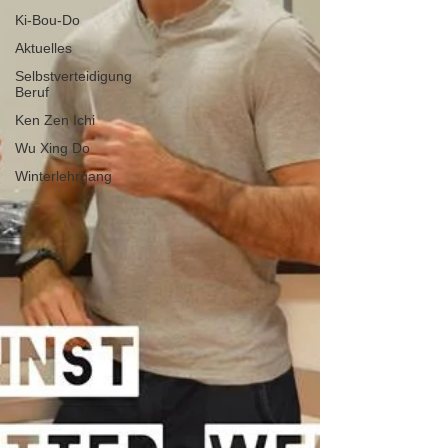
Ki-Bou-Do
Aktuelles
Selbstverteidigung
Beruf
Ken Zen Ichi
Wu Xing Do
Winterlehrgang