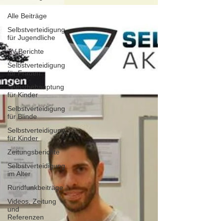
Alle Beiträge
Selbstverteidigung
für Jugendliche
TV-Berichte
Selbstverteidigung
für Frauen
Selbstbehauptung
für Kinder
Selbstverteidigung
für Blinde
Selbstverteidigung
für Kinder
Zeitungsberichte
Selbstverteidigung
im Alter
Rundfunkbeiträge
Videos, Zeitung
und
Referenzen