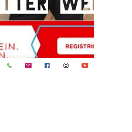
Thomas Neser
19. Okt. 2017
1 Min. Lesezeit
Auch du kannst Lebensretter
sein