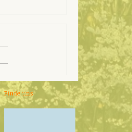
hin Erlangen -
stverteidigung für
de & Sehbehinderte
Finde uns