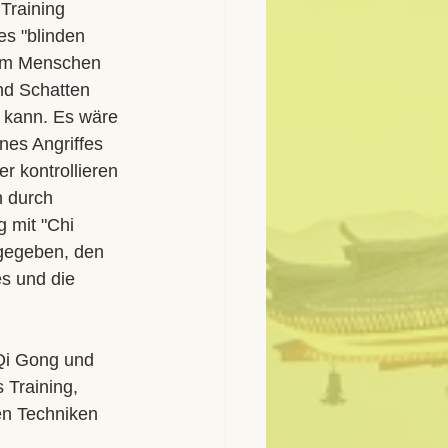
Training 
es "blinden 
nem Menschen 
nd Schatten 
n kann. Es wäre 
nes Angriffes 
r kontrollieren 
h durch 
 mit "Chi 
gegeben, den 
s und die 
 Qi Gong und 
Training, 
en Techniken 