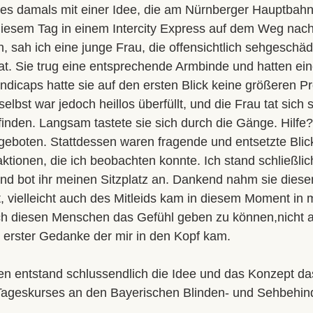
Zen Ichi
Wu Xing Do
Winterlehrgang
les damals mit einer Idee, die am Nürnberger Hauptbahn
diesem Tag in einem Intercity Express auf dem Weg nach
, sah ich eine junge Frau, die offensichtlich sehgeschäd
t. Sie trug eine entsprechende Armbinde und hatten ein
andicaps hatte sie auf den ersten Blick keine größeren 
elbst war jedoch heillos überfüllt, und die Frau tat sich
finden. Langsam tastete sie sich durch die Gänge. Hilfe? 
geboten. Stattdessen waren fragende und entsetzte Blicke
ktionen, die ich beobachten konnte. Ich stand schließlic
d bot ihr meinen Sitzplatz an. Dankend nahm sie diesen
, vielleicht auch des Mitleids kam in diesem Moment in 
ch diesen Menschen das Gefühl geben zu können,nicht al
 erster Gedanke der mir in den Kopf kam.
 entstand schlussendlich die Idee und das Konzept das
Tageskurses an den Bayerischen Blinden- und Sehbehin
.