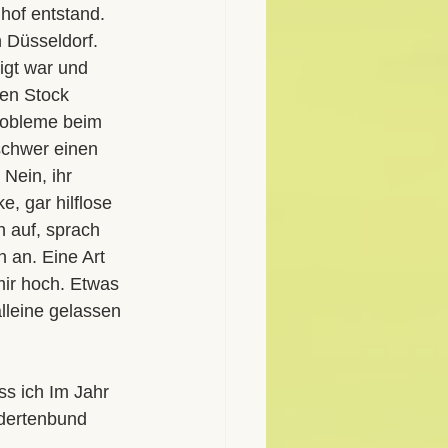
hof entstand. 
 Düsseldorf. 
igt war und 
en Stock 
Probleme beim 
 schwer einen 
Nein, ihr 
, gar hilflose 
h auf, sprach 
 an. Eine Art 
mir hoch. Etwas 
leine gelassen 
s ich Im Jahr 
dertenbund 