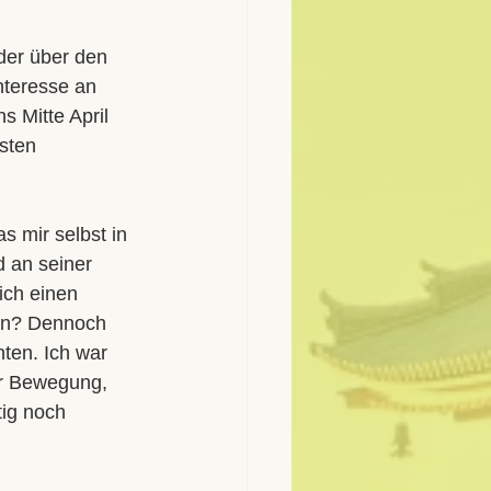
der über den 
nteresse an 
s Mitte April 
sten 
 mir selbst in 
 an seiner 
ich einen 
nn? Dennoch 
ten. Ich war 
er Bewegung, 
ig noch 