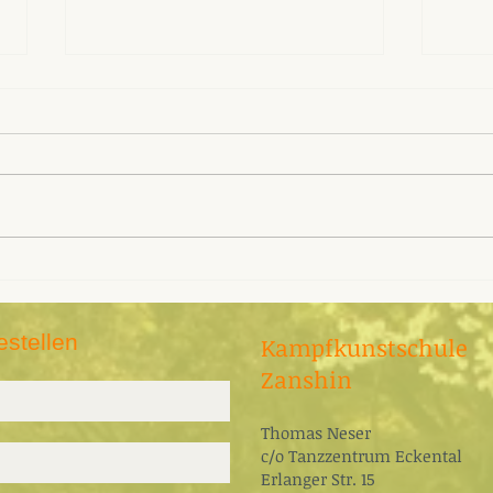
Selbstverteidigung für
Zans
Blinde und Sehbehinderte
Selb
im Herbst 2018
Blin
estellen
Kampfkunstschule
Zanshin
Thomas Neser
c/o ​Tanzzentrum Eckental
Erlanger Str. 15