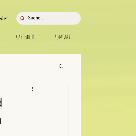
eder
Gästebuch
Kontakt
eitungsberichte
d
n
Aktuelles