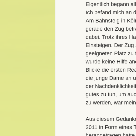
Selbstverteidigung Beruf
Ken 
Eigentlich begann al
Ich befand mich an 
Am Bahnsteig in Köln
gerade den Zug betra
dabei. Trotz ihres H
Einsteigen. Der Zug s
geeigneten Platz zu 
wurde keine Hilfe an
Blicke die ersten Rea
die junge Dame an un
der Nachdenklichkeit
gutes zu tun, um au
zu werden, war mein
Aus diesem Gedanken
2011 in Form eines 
herangetragen hatte