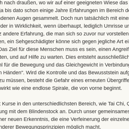
ch nach draußen, wo wir auf einer geeigneten Wiese das 
ja bis dato schon einige Jahre Erfahrungen im Bereich d
undenen Augen gesammelt. Doch nun tatsächlich mit ei
r in Wirklichkeit, wenn überhaupt, lediglich Umrisse u
nz andere Erfahrung, die man sich so zuvor nur vorstelle
n, ein Sehgeschädigter könne sich gegen jegliche Art ei
 Das Ziel für diese Menschen muss es sein, einen Angreife
ten, und auf Hilfe zu warten. Dies entsteht ausschließlic
l für die Bewegung und das Gleichgewicht in Verbindung
n Händen". Wird die Kontrolle und das Bewusststein auf
zu müssen, besteht die Gefahr eines erneuten Übergriffe
 wirkt wie eine endlose Spirale, die von vorne beginnt.
t Kurse in den unterschiedlichsten Bereich, wie Tai Chi,
gung mit dem Blindenstock an. Durch unser gemeinsames 
er neuen Erkenntnis, die eine Verfeinerung der einzeln
nderer Bewegungsprinzipien möglich macht.