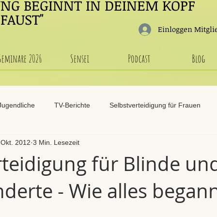
UNG BEGINNT IN DEINEM KOPF
 FAUST"
Einloggen Mitgli
Seminare 2026
Sensei
Podcast
Blog
 Jugendliche
TV-Berichte
Selbstverteidigung für Frauen
 Okt. 2012
3 Min. Lesezeit
Selbstverteidigung für Blinde
Selbstverteidigung für Kinder
Z
rteidigung für Blinde un
derte - Wie alles began
ndfunkbeiträge
Videos, Zeitung und Referenzen
Ki-Bou-Do