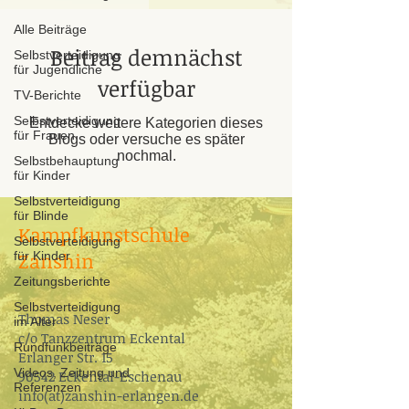
Alle Beiträge
Beitrag demnächst
Selbstverteidigung
für Jugendliche
verfügbar
TV-Berichte
Selbstverteidigung
Entdecke weitere Kategorien dieses
für Frauen
Blogs oder versuche es später
nochmal.
Selbstbehauptung
für Kinder
Selbstverteidigung
für Blinde
Kampfkunstschule
Selbstverteidigung
Zanshin
für Kinder
Zeitungsberichte
Selbstverteidigung
Thomas Neser
im Alter
c/o ​Tanzzentrum Eckental
Rundfunkbeiträge
Erlanger Str. 15
Videos, Zeitung und
90542 Eckental-Eschenau​
Referenzen
info(at)zanshin-erlangen.de